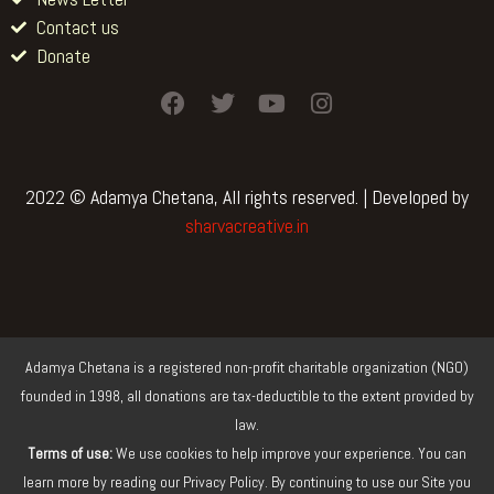
Contact us
Donate
F
T
Y
I
a
w
o
n
c
i
u
s
e
t
t
t
b
t
u
a
2022 © Adamya Chetana, All rights reserved. | Developed by
o
e
b
g
sharvacreative.in
o
r
e
r
k
a
m
Adamya Chetana is a registered non-profit charitable organization (NGO)
founded in 1998, all donations are tax-deductible to the extent provided by
law.
Terms of use:
We use cookies to help improve your experience. You can
learn more by reading our Privacy Policy. By continuing to use our Site you