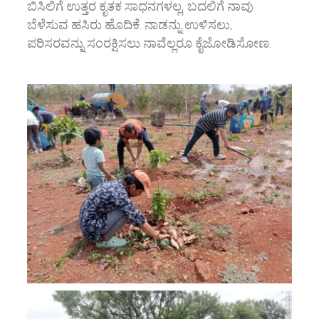
ಬಿಸಿಲಿಗೆ ಉತ್ತರ ಕೃತಕ ಸಾಧನಗಳಲ್ಲ, ಬದಲಿಗೆ ನಾವು
ಬೆಳೆಸುವ ಹಸಿರು ಹೊದಿಕೆ. ನಾಡನ್ನು ಉಳಿಸಲು,
ಪರಿಸರವನ್ನು ಸಂರಕ್ಷಿಸಲು ನಾವೆಲ್ಲರೂ ಕೈಜೋಡಿಸೋಣ.