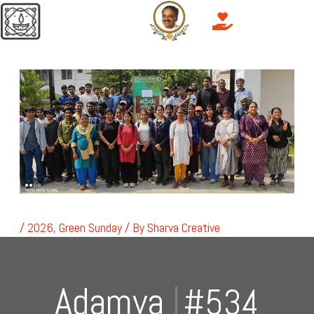
Skip
Menu
to
content
/
2026
,
Green Sunday
/ By
Sharva Creative
Adamya
Gree
|
#534