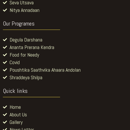
Seva Utsava
Nitya Annadaan
Our Programes
Degula Darshana
Ananta Prerana Kendra
Food for Needy
Covid
Poushtika Saathvika Ahaara Andolan
Shraddeya Shilpa
Quick links
Home
About Us
Gallery
News Letter