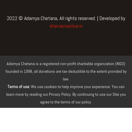
c
i
u
s
e
t
t
t
b
t
u
a
2022 © Adamya Chetana, All rights reserved. | Developed by
o
e
b
g
sharvacreative.in
o
r
e
r
k
a
m
Adamya Chetana is a registered non-profit charitable organization (NGO)
founded in 1998, all donations are tax-deductible to the extent provided by
law.
Terms of use:
We use cookies to help improve your experience. You can
learn more by reading our Privacy Policy. By continuing to use our Site you
agree to the terms of our policy.