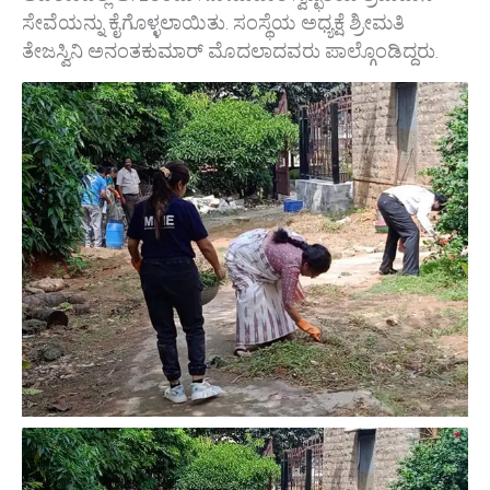
ಸೇವೆಯನ್ನು ಕೈಗೊಳ್ಳಲಾಯಿತು. ಸಂಸ್ಥೆಯ ಅಧ್ಯಕ್ಷೆ ಶ್ರೀಮತಿ
ತೇಜಸ್ವಿನಿ ಅನಂತಕುಮಾರ್‌ ಮೊದಲಾದವರು ಪಾಲ್ಗೊಂಡಿದ್ದರು.