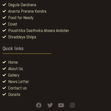
Degula Darshana
Ananta Prerana Kendra
Food for Needy
Covid
Poushtika Saathvika Ahaara Andolan
Shraddeya Shilpa
Quick links
Home
About Us
Gallery
News Letter
Contact us
Donate
F
T
Y
I
a
w
o
n