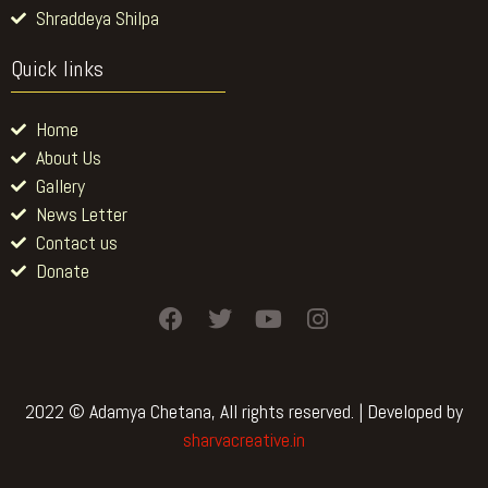
Shraddeya Shilpa
Quick links
Home
About Us
Gallery
News Letter
Contact us
Donate
F
T
Y
I
a
w
o
n
c
i
u
s
e
t
t
t
b
t
u
a
2022 © Adamya Chetana, All rights reserved. | Developed by
o
e
b
g
sharvacreative.in
o
r
e
r
k
a