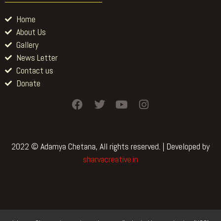
Home
About Us
Gallery
News Letter
Contact us
Donate
F
T
Y
I
a
w
o
n
c
i
u
s
e
t
t
t
b
t
u
a
2022 © Adamya Chetana, All rights reserved. | Developed by
o
e
b
g
sharvacreative.in
o
r
e
r
k
a
m