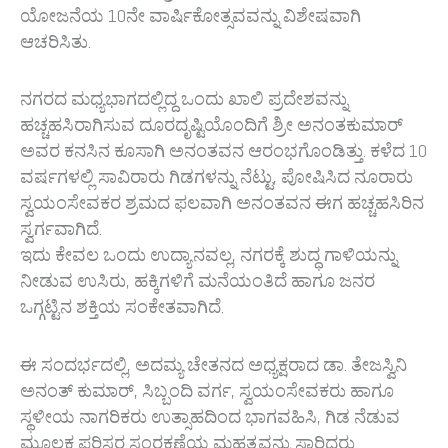
ಯೋಜನೆಯ 10ನೇ ವಾರ್ಷಿಕೋತ್ಸವವನ್ನು ವಿಶೇಷವಾಗಿ
ಆಚರಿಸಿತು.
ನಗರದ ಮಧ್ಯಭಾಗದಲ್ಲಿದ್ದ ಒಂದು ಖಾಲಿ ಪ್ರದೇಶವನ್ನು
ಹಚ್ಚಹಸಿರಾಗಿಸುವ ದೂರದೃಷ್ಟಿಯೊಂದಿಗೆ ಶ್ರೀ ಅನಂತಕುಮಾರ್
ಅವರ ಕನಸಿನ ಕೂಸಾಗಿ ಅನಂತವನ ಆರಂಭಗೊಂಡಿತ್ತು. ಕಳೆದ 10
ವರ್ಷಗಳಲ್ಲಿ ಸಾವಿರಾರು ಗಿಡಗಳನ್ನು ನೆಟ್ಟು, ಪೋಷಿಸಿದ ನೂರಾರು
ಸ್ವಯಂಸೇವಕರ ಶ್ರಮದ ಫಲವಾಗಿ ಅನಂತವನ ಈಗ ಹಚ್ಚಹಸಿರಿನ
ಸ್ವರ್ಗವಾಗಿದೆ.
ಇದು ಕೇವಲ ಒಂದು ಉದ್ಯಾನವಲ್ಲ, ನಗರಕ್ಕೆ ಶುದ್ಧ ಗಾಳಿಯನ್ನು
ನೀಡುವ ಉಸಿರು, ಹಕ್ಕಿಗಳಿಗೆ ಮನೆಯಂತಿದೆ ಹಾಗೂ ಜನರ
ಒಗ್ಗಟ್ಟಿನ ಶಕ್ತಿಯ ಸಂಕೇತವಾಗಿದೆ.
ಈ ಸಂದರ್ಭದಲ್ಲಿ, ಅದಮ್ಯ ಚೇತನದ ಅಧ್ಯಕ್ಷರಾದ ಡಾ. ತೇಜಸ್ವಿನಿ
ಅನಂತ್ ಕುಮಾರ್, ಸಿಬ್ಬಂದಿ ವರ್ಗ, ಸ್ವಯಂಸೇವಕರು ಹಾಗೂ
ಸ್ಥಳೀಯ ನಾಗರಿಕರು ಉತ್ಸಾಹದಿಂದ ಭಾಗವಹಿಸಿ, ಗಿಡ ನೆಡುವ
ಮೂಲಕ ಪರಿಸರ ಸಂರಕ್ಷಣೆಯ ಮಹತ್ವವನ್ನು ಸಾರಿದರು.