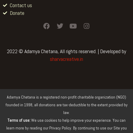
Contact us
Donate
F
T
Y
I
a
w
o
n
c
i
u
s
e
t
t
t
b
t
u
a
2022 © Adamya Chetana, All rights reserved. | Developed by
o
e
b
g
sharvacreative.in
o
r
e
r
k
a
m
Adamya Chetana is a registered non-profit charitable organization (NGO)
founded in 1998, all donations are tax-deductible to the extent provided by
law.
Terms of use:
We use cookies to help improve your experience. You can
learn more by reading our Privacy Policy. By continuing to use our Site you