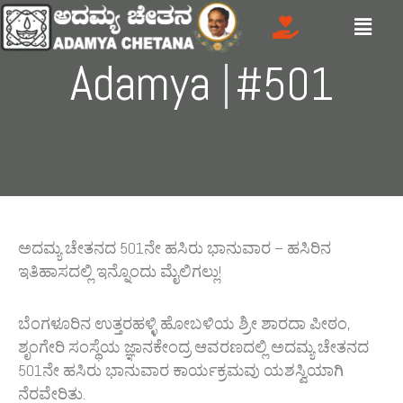
Skip
Menu
to
content
Adamya
Gr
|
#501
ಅದಮ್ಯ ಚೇತನದ 501ನೇ ಹಸಿರು ಭಾನುವಾರ – ಹಸಿರಿನ
ಇತಿಹಾಸದಲ್ಲಿ ಇನ್ನೊಂದು ಮೈಲಿಗಲ್ಲು!
ಬೆಂಗಳೂರಿನ ಉತ್ತರಹಳ್ಳಿ ಹೋಬಳಿಯ ಶ್ರೀ ಶಾರದಾ ಪೀಠಂ,
ಶೃಂಗೇರಿ ಸಂಸ್ಥೆಯ ಜ್ಞಾನಕೇಂದ್ರ ಆವರಣದಲ್ಲಿ ಅದಮ್ಯ ಚೇತನದ
501ನೇ ಹಸಿರು ಭಾನುವಾರ ಕಾರ್ಯಕ್ರಮವು ಯಶಸ್ವಿಯಾಗಿ
ನೆರವೇರಿತು.