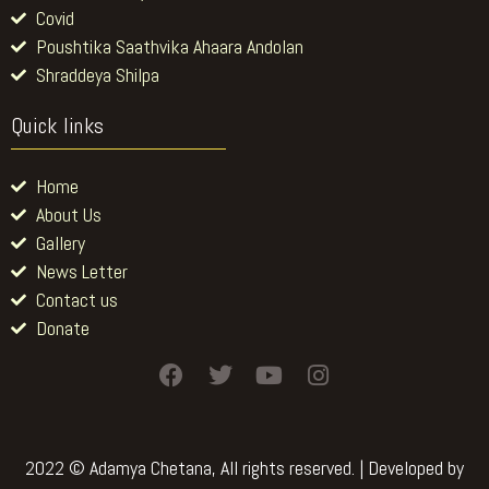
Covid
Poushtika Saathvika Ahaara Andolan
Shraddeya Shilpa
Quick links
Home
About Us
Gallery
News Letter
Contact us
Donate
F
T
Y
I
a
w
o
n
c
i
u
s
e
t
t
t
b
t
u
a
2022 © Adamya Chetana, All rights reserved. | Developed by