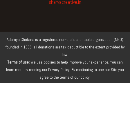
o
e
b
g
sharvacreative.in
o
r
e
r
k
a
m
Adamya Chetana is a registered non-profit charitable organization (NGO)
founded in 1998, all donations are tax-deductible to the extent provided by
law.
Terms of use:
We use cookies to help improve your experience. You can
learn more by reading our Privacy Policy. By continuing to use our Site you
agree to the terms of our policy.