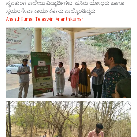
ನೃಪತುಂಗ ಕಾಲೇಜು ವಿದ್ಯಾರ್ಥಿಗಳು, ಹಸಿರು ಯೋಧರು ಹಾಗೂ
ಸ್ವಯಂಸೇವಾ ಕಾರ್ಯಕರ್ತರು ಪಾಲ್ಗೊಂಡಿದ್ದರು.
AnanthKumar
Tejaswini Ananthkumar