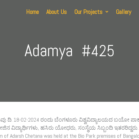
Home
About Us
Our Projects
Gallery
Adamya
|
#425
ು ದಿ. 18-02-2024 ರಂದು ಬೆಂಗಳೂರು ವಿಶ್ವವಿದ್ಯಾಲಯದ ಬಯೋ ಪಾರ
ನ ವಿದ್ಯಾರ್ಥಿಗಳು, ಹಸಿರು ಯೋಧರು, ಸಂಸ್ಥೆಯ ಸಿಬ್ಬಂದಿ ಇತರರಿದ್ದರು.
 of Adarsh Chetana was held at the Bio Park premises of Bangalor