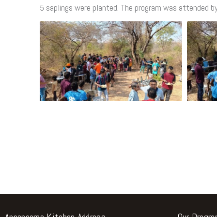
5 saplings were planted. The program was attended by
Annapoorna Kitchen Address
Our Progr