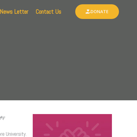
News Letter
Contact Us
DONATE
್ಕ್
e University.