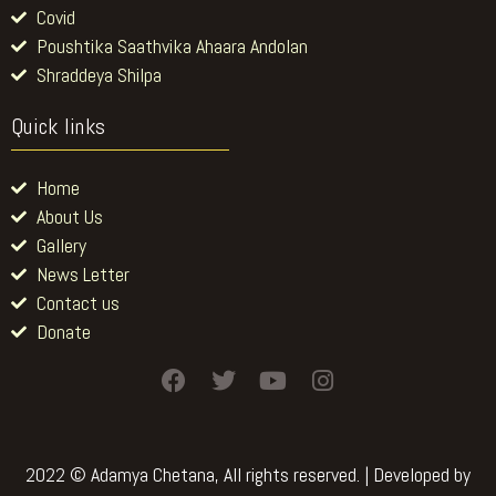
Covid
Poushtika Saathvika Ahaara Andolan
Shraddeya Shilpa
Quick links
Home
About Us
Gallery
News Letter
Contact us
Donate
F
T
Y
I
a
w
o
n
c
i
u
s
e
t
t
t
b
t
u
a
2022 © Adamya Chetana, All rights reserved. | Developed by