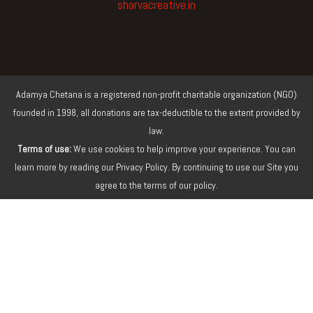
o
e
b
g
sharvacreative.in
o
r
e
r
k
a
m
Adamya Chetana is a registered non-profit charitable organization (NGO)
founded in 1998, all donations are tax-deductible to the extent provided by
law.
Terms of use:
We use cookies to help improve your experience. You can
learn more by reading our Privacy Policy. By continuing to use our Site you
agree to the terms of our policy.