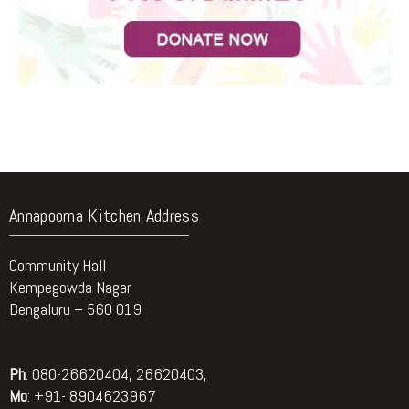
Annapoorna Kitchen Address
Community Hall
Kempegowda Nagar
Bengaluru – 560 019
Ph
: 080-26620404, 26620403,
Mo
: +91- 8904623967
contacts@adamyachetana.org