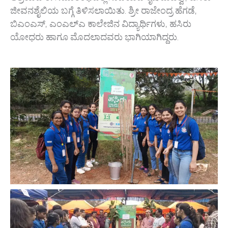
ಬಿಎಂಎಸ್‌, ಎಂಎಲ್‌ಎ ಕಾಲೇಜಿನ ವಿದ್ಯಾರ್ಥಿಗಳು, ಹಸಿರು
ಯೋಧರು ಹಾಗೂ ಮೊದಲಾದವರು ಭಾಗಿಯಾಗಿದ್ದರು.