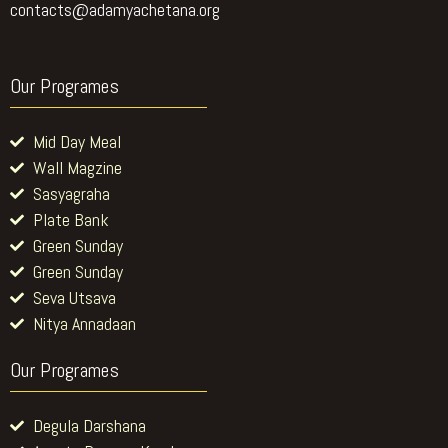
Our Programes
Mid Day Meal
Wall Magzine
Sasyagraha
Plate Bank
Green Sunday
Green Sunday
Seva Utsava
Nitya Annadaan
Our Programes
Degula Darshana
Ananta Prerana Kendra
Food for Needy