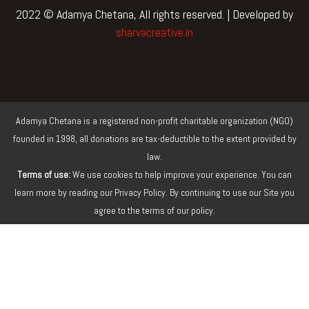
o
e
b
g
sharvacreative.in
o
r
e
r
k
a
m
Adamya Chetana is a registered non-profit charitable organization (NGO)
founded in 1998, all donations are tax-deductible to the extent provided by
law.
Terms of use:
We use cookies to help improve your experience. You can
learn more by reading our Privacy Policy. By continuing to use our Site you
agree to the terms of our policy.