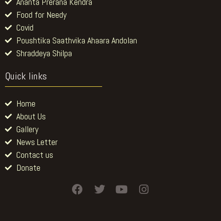
Covid
Poushtika Saathvika Ahaara Andolan
Shraddeya Shilpa
Quick links
Home
About Us
Gallery
News Letter
Contact us
Donate
F
T
Y
I
a
w
o
n
c
i
u
s
e
t
t
t
b
t
u
a
2022 © Adamya Chetana, All rights reserved. | Developed by