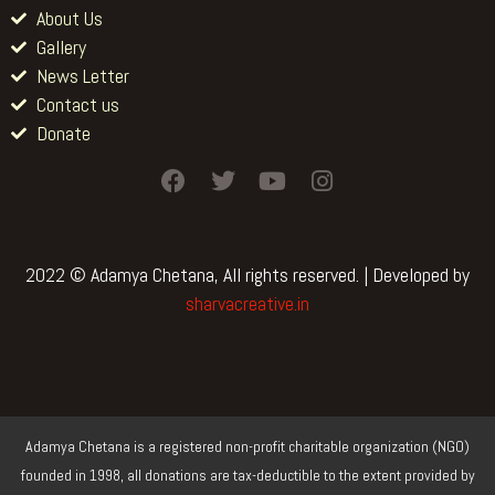
About Us
Gallery
News Letter
Contact us
Donate
F
T
Y
I
a
w
o
n
c
i
u
s
e
t
t
t
b
t
u
a
2022 © Adamya Chetana, All rights reserved. | Developed by
o
e
b
g
sharvacreative.in
o
r
e
r
k
a
m
Adamya Chetana is a registered non-profit charitable organization (NGO)
founded in 1998, all donations are tax-deductible to the extent provided by