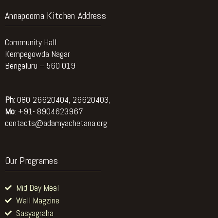
Community Hall
Kempegowda Nagar
Bengaluru – 560 019
Ph
: 080-26620404, 26620403,
Mo
: +91- 8904623967
contacts@adamyachetana.org
Our Programes
Mid Day Meal
Wall Magzine
Sasyagraha
Plate Bank