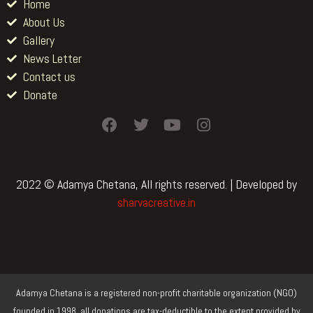
Gallery
News Letter
Contact us
Donate
F
T
Y
I
a
w
o
n
c
i
u
s
e
t
t
t
b
t
u
a
2022 © Adamya Chetana, All rights reserved. | Developed by
o
e
b
g
sharvacreative.in
o
r
e
r
k
a
m
Adamya Chetana is a registered non-profit charitable organization (NGO)
founded in 1998, all donations are tax-deductible to the extent provided by
law.