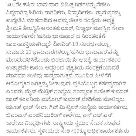
ಸಿದ್ದವಾಗಿದ್ದ ಹಿರಿಯ ನಾಗರಿಕರು, ವಿದ್ಯಾರ್ಥಿಗಳು, ಗ್ರಾಮಸ್ಥರನ್ನು
ಉದ್ದೇಶಿಸಿ ಮಾತನಾಡಿದ ಅದಮ್ಯ ಚೇತನ ಸಂಸ್ಥೆಯ ಅಧ್ಯಕ್ಷೆ
ಶ್ರೀಮತಿ ತೇಜಸ್ವಿನಿ ಅನಂತಕುಮಾರ್, ನಿಸ್ವಾರ್ಥ ಮನಸ್ಸಿನ ಸೇವಾ
ಕಾರ್ಯಕರ್ತರೇ ‘ಹಸಿರು ಭಾನುವಾರ’ ದ ನಿರಂತರತೆಗೆ
ಚಾಲನಾಶಕ್ತಿಯಾಗಿದ್ದಾರೆ. ಕೋವಿಡ್-19 ಸಂದರ್ಭದಲ್ಲೂ ,
ಸುಮಾರು 20 ಭಾನುವಾರಗಳಲ್ಲೂ ‘ಹಸಿರು ಭಾನುವಾರ’ವನ್ನು
ಮುಂದುವರಿಸಿಕೊಂಡು ಬರಲಾಯಿತು. ಅದಕ್ಕೆ, ಕಾರ್ಯಕರ್ತರ
ಉತ್ಸಾಹವೇ ಕಾರಣ. ಆದ್ದರಿಂದ, ಪ್ರಕೃತಿಯ ಸಂರಕ್ಷಣೆಯಾದರೆ
ಮಾನವನ ಉಳಿವು ಸಾಧ್ಯವಾಗುತ್ತದೆ. ಮುಂದಿನ ಪೀಳಿಗೆಗೆ
ಆರೋಗ್ಯಕರ ಜಗತ್ತನ್ನು ನೀಡುವುದು ಪ್ರತಿಯೊಬ್ಬರ ಕರ್ತವ್ಯವಾಗಿದೆ
ಎಂದರು. ಮೈನ್ ಮೆಟ್ರಿಕ್ ಸಂಸ್ಥೆಯ ಸಂಸ್ಥಾಪಕ ಸುಜೀತ್ ಕುಮಾರ್,
ಬಾಷ್ ಕಂಪನಿಯ ಮನೋಜ್ ಕುಮಾರ್ ವೇದಿಕೆಯ ಮೇಲಿದ್ದರು.
ಯೂತ್ ಫಾರ್ ಸೇವಾ, ಗಿವ್ ಮಿ ಟ್ರೀಸ್ ಸಂಸ್ಥೆಯ ಕಾರ್ಯಕರ್ತರು,
ಬಿಎಂಎಸ್ ಎಂಜಿನಿಯರಿಂಗ್ ಕಾಲೇಜು, ಎಸ್.ಎಲ್.ಎನ್.
ಕಾಲೇಜು ವಿದ್ಯಾರ್ಥಿಗಳು, ರಾಷ್ಟ್ರೀಯ ಸ್ವಯಂ ಸೇವಕ ಸಂಘದ
ಕಾರ್ಯಕರ್ತರು, ಸ್ಥಳೀಯರು ಸೇರಿ 400ಕ್ಕೂ ಅಧಿಕ ಕಾರ್ಯಕರ್ತರು
ಪಾಲ್ಗೊಂಡಿದ್ದರು.