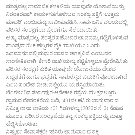
ನಿರಂತರವಾಗಿ ಕಾರ್ಯಗತಗೊಳಿಸುವ ಸಂಕಲ್ಪ ಶಕ್ತಿಗೆ ‘ಉತ್ತಮ‌
ಮಾದರಿ’ ಎಂಬುದನ್ನು ಸಾಬೀತುಪಡಿಸಿ, ಸಾರ್ವಜನಿಕ ವಲಯದಲ್ಲಿ
ಪರಿಸರ ಸಂರಕ್ಷಣೆಯ ಪ್ರೇರಣೆಗೂ ಸೆಲೆಯಾಯಿತು.
ಅಷ್ಟು ಮಾತ್ರವಲ್ಲ, ಪರಸ್ಪರ ಸಹೋದರ ಭಾವವನ್ನು ಗಟ್ಟಿಗೊಳಿಸುವ
ಸಾಂಪ್ರದಾಯಿಕ ಹಬ್ಬಗಳ ಪೈಕಿ ‘ರಾಖಿ’ಯೂ ಒಂದು.
ಜನಮಾನಸದಲ್ಲಿ ಮಧುರ ಭಾವದ ಅಗತ್ಯವಿದೆ ಎಂಬುದರ
ಸಾಂಕೇತಿಕವಾಗಿ ‘ಕೇಸರಿ ರಾಖಿ’ಯನ್ನು ಕಟ್ಟಿಕೊಳ್ಳಲೂ ಪ್ರೇರೇಪಿಸಿತು.
ಪರಿಸರ ಸಂರಕ್ಷಣೆ ಕುರಿತ ಯಾವುದೇ ಯೋಜನೆಯು ದೇಶದ
ಸದೃಢತೆಗೆ ಹಾಗೂ ಭದ್ರತೆಗೆ, ಸಾಮರಸ್ಯದ ಬದುಕಿಗೆ ಪೂರಕವಾಗಿದೆ
ಎಂಬ ಸಂದೇಶ ನೀಡುವಲ್ಲಿಯೂ ಯಶಸ್ವಿಯಾಯಿತು.
ಬೆಂಗಳೂರಿನ ಸರ್ಜಾಪುರ-ಆನೇಕಲ್ ರಸ್ತೆಯ ಮುತ್ತನಲ್ಲೂರು
ಗ್ರಾಮದ ದೇವರಕೆರೆಯ ಬದಿ, ‘401ನೇ ಹಸಿರು ಭಾನುವಾರ’ದ
ನಿಮಿತ್ತ ನಾನಾ ಜಾತಿಯ 401 ಗಿಡಗಳನ್ನು (2023ರ ಸೆ. 3) ನೆಡುವ
ಮೂಲಕ, ಪರಿಸರ ಸಂರಕ್ಷಣೆಯ ತನ್ನ ಸಂಕಲ್ಪ ಶಕ್ತಿಯನ್ನು ಮತ್ತೂ
ಹೆಚ್ಚಿಸಿಕೊಂಡಿತು.
ನಿಸ್ವಾರ್ಥ ಸೇವಾಸಕ್ತರೇ ‘ಹಸಿರು ಭಾನುವಾರ’ದ ಶಕ್ತಿ
‘401ನೇ ಹಸಿರು ಭಾನುವಾರ’ ನಿಮಿತ್ತ ಗಿಡಗಳನ್ನು ನೆಡಲು